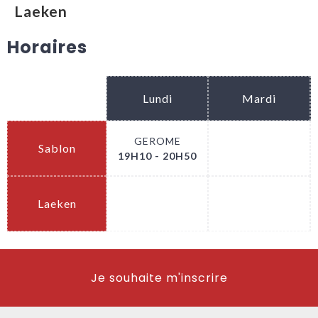
Laeken
Horaires
Lundi
Mardi
GEROME
Sablon
.
19H10 - 20H50
Laeken
.
.
Je souhaite m'inscrire